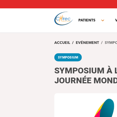
Aller
au
contenu
principal
PATIENTS
Toggle
subme
ACCUEIL
EVÉNEMENT
SYMPO
SYMPOSIUM
SYMPOSIUM À L
JOURNÉE MONDI