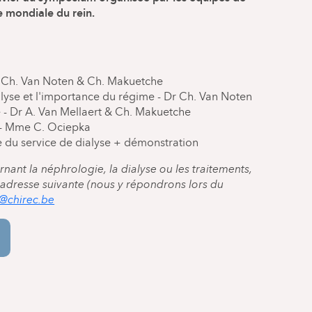
e mondiale du rein.
r Ch. Van Noten & Ch. Makuetche
alyse et l'importance du régime - Dr Ch. Van Noten
 - Dr A. Van Mellaert & Ch. Makuetche
e - Mme C. Ociepka
te du service de dialyse + démonstration
nant la néphrologie, la dialyse ou les traitements,
l'adresse suivante (nous y répondrons lors du
n@chirec.be