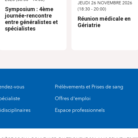
JEUDI 26 NOVEMBRE 2026
Symposium : 4ème
(
18:30
-
20:00
)
journée-rencontre
Réunion médicale en
entre généralistes et
Gériatrie
spécialistes
rendez-vous
Prélèvements et Prises de sang
pécialiste
Offres d’emploi
disciplinaires
Espace professionnels