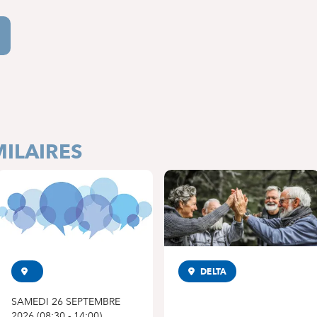
ILAIRES
SYMPOSIUM
DELTA
CONFÉRENCE
SAMEDI 26 SEPTEMBRE
2026
(
08:30
-
14:00
)