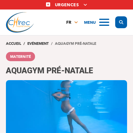
Aller
URGENCES
au
contenu
Display
MENU
principal
FR
NL
EN
ACCUEIL
EVÉNEMENT
AQUAGYM PRÉ-NATALE
MATERNITÉ
AQUAGYM PRÉ-NATALE