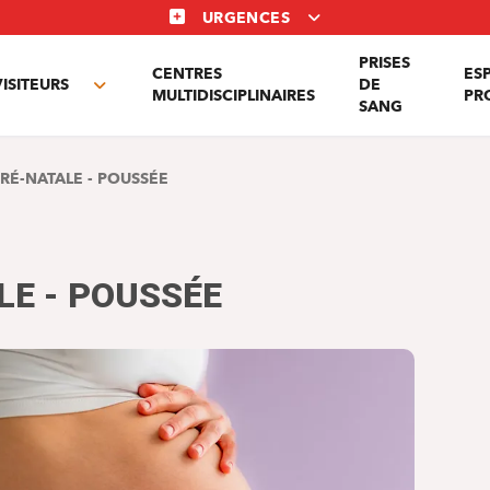
URGENCES
PRISES
CENTRES
ES
VISITEURS
DE
Toggle
MULTIDISCIPLINAIRES
PR
SANG
nu
submenu
PRÉ-NATALE - POUSSÉE
LE - POUSSÉE