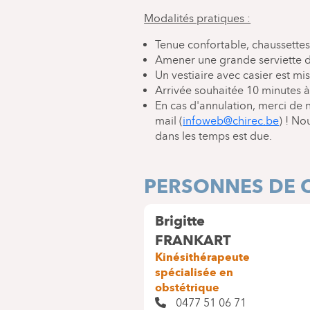
Modalités pratiques :
Tenue confortable, chaussettes
Amener une grande serviette de
Un vestiaire avec casier est mis
Arrivée souhaitée 10 minutes à
En cas d'annulation, merci de 
mail (
infoweb@chirec.be
) ! N
dans les temps est due.
PERSONNES DE 
Brigitte
FRANKART
Kinésithérapeute
spécialisée en
obstétrique
0477 51 06 71