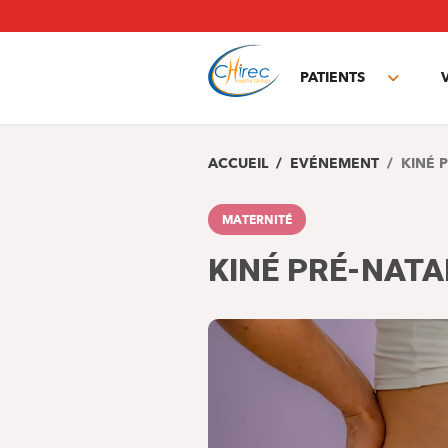
Aller
au
contenu
principal
PATIENTS
Toggle
subme
ACCUEIL
EVÉNEMENT
KINÉ 
MATERNITÉ
KINÉ PRÉ-NATA