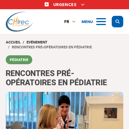
Aller
URGENCES
au
contenu
Display
MENU
principal
FR
NL
EN
ACCUEIL
EVÉNEMENT
RENCONTRES PRÉ-OPÉRATOIRES EN PÉDIATRIE
PÉDIATRIE
RENCONTRES PRÉ-
OPÉRATOIRES EN PÉDIATRIE