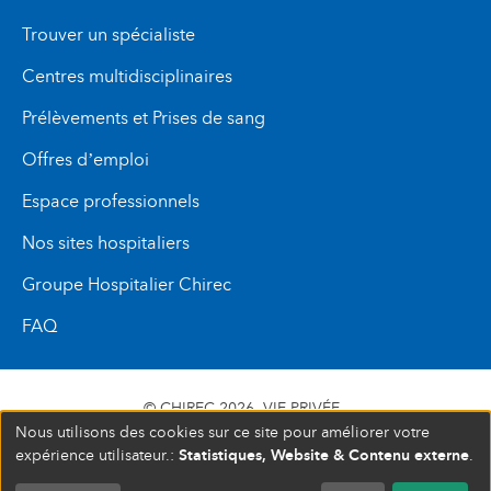
Trouver un spécialiste
Centres multidisciplinaires
Prélèvements et Prises de sang
Offres d’emploi
Espace professionnels
Nos sites hospitaliers
Groupe Hospitalier Chirec
FAQ
© CHIREC 2026
VIE PRIVÉE
Nous utilisons des cookies sur ce site pour améliorer votre
SIÈGE SOCIAL BOULEVARD DU TRIOMPHE 201 1160
Statistiques, Website & Contenu externe
expérience utilisateur.:
.
BRUXELLES N° D’ENTREPRISE : 472 937 059
COMPLET
FERMÉ