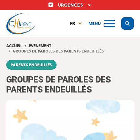
Aller
URGENCES
au
contenu
Display
MENU
principal
FR
NL
EN
ACCUEIL
EVÉNEMENT
GROUPES DE PAROLES DES PARENTS ENDEUILLÉS
PARENTS ENDEUILLÉS
GROUPES DE PAROLES DES
PARENTS ENDEUILLÉS