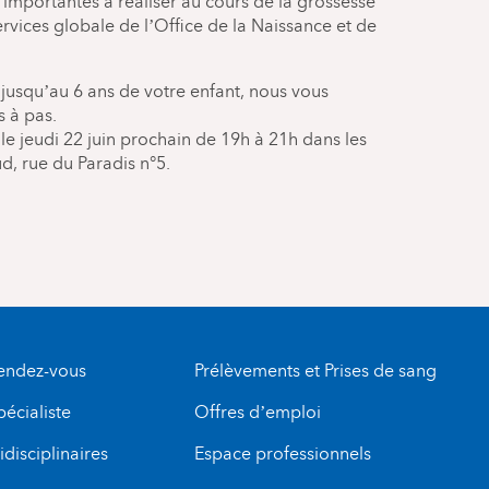
importantes à réaliser au cours de la grossesse
ervices globale de l’Office de la Naissance et de
 jusqu’au 6 ans de votre enfant, nous vous
 à pas.
 jeudi 22 juin prochain de 19h à 21h dans les
ud, rue du Paradis n°5.
rendez-vous
Prélèvements et Prises de sang
pécialiste
Offres d’emploi
disciplinaires
Espace professionnels