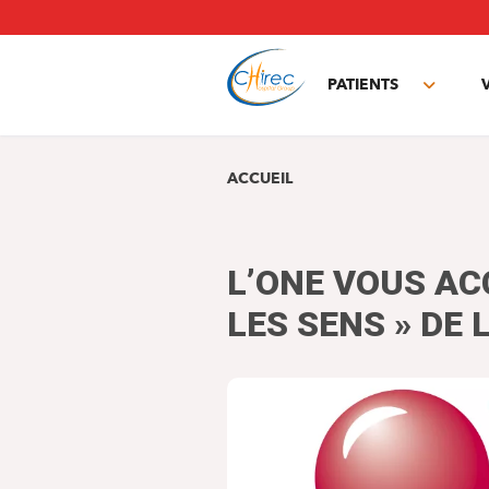
Aller
au
contenu
principal
PATIENTS
Toggle
subme
ACCUEIL
L’ONE VOUS A
LES SENS » DE