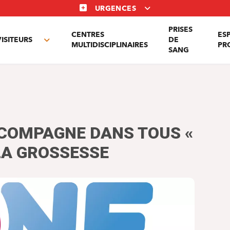
URGENCES
PRISES
CENTRES
ES
VISITEURS
DE
Toggle
MULTIDISCIPLINAIRES
PR
SANG
nu
submenu
CCOMPAGNE DANS TOUS «
 LA GROSSESSE