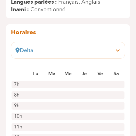
Langues parlées
Français
Anglais
Inami
Conventionné
Horaires
Delta
Boulevard du Triomphe, 201
1160 Auderghem
Lu
Ma
Me
Je
Ve
Sa
+32 2 434 86 41
Rendez-vous uniquement par téléphone
7h
8h
9h
10h
11h