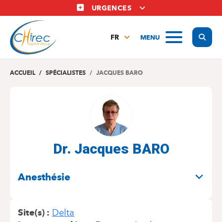
Aller
URGENCES
au
contenu
Display
MENU
principal
FR
NL
EN
ACCUEIL
SPÉCIALISTES
JACQUES BARO
Dr. Jacques BARO
SPÉCIALITÉS
Anesthésie
Site(s)
Delta