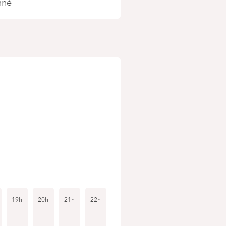
nné
19h
20h
21h
22h