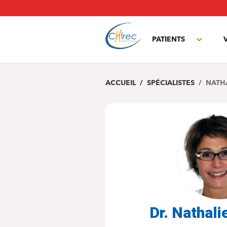
Aller
au
contenu
principal
PATIENTS
Toggle
subme
ACCUEIL
SPÉCIALISTES
NATHA
Dr. Nathali