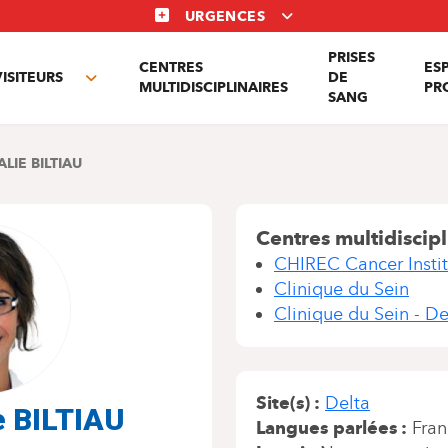
URGENCES
PRISES
CENTRES
ES
VISITEURS
DE
Toggle
MULTIDISCIPLINAIRES
PR
SANG
nu
submenu
LIE BILTIAU
Centres multidiscipl
CHIREC Cancer Instit
Clinique du Sein
Clinique du Sein - De
Site(s)
Delta
e BILTIAU
Langues parlées
Fran