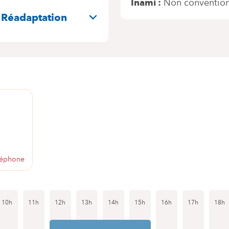
Inami
Non conventio
 Réadaptation
1
léphone
10h
11h
12h
13h
14h
15h
16h
17h
18h