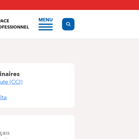
MENU
PACE
Display the search form
OFESSIONNEL
inaires
ute (CCI)
lta
çais