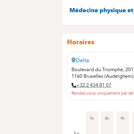
SPÉCIALITÉS
Médecine physique et
Horaires
Delta
Boulevard du Triomphe, 20
1160 Bruxelles (Auderghem)
+32 2 434 81 07
Rendez-vous uniquement par té
7h
8h
9h
Lu