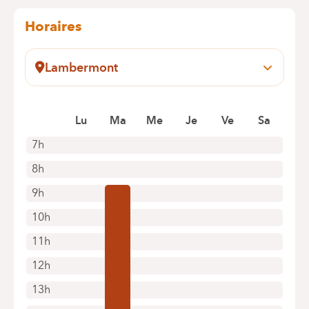
Horaires
Lambermont
Pensées, 1-5
1030 Schaerbeek
Lu
Ma
Me
Je
Ve
Sa
+32 2 434 24 11
Rendez-vous uniquement par téléphone
7h
8h
9h
10h
11h
12h
13h