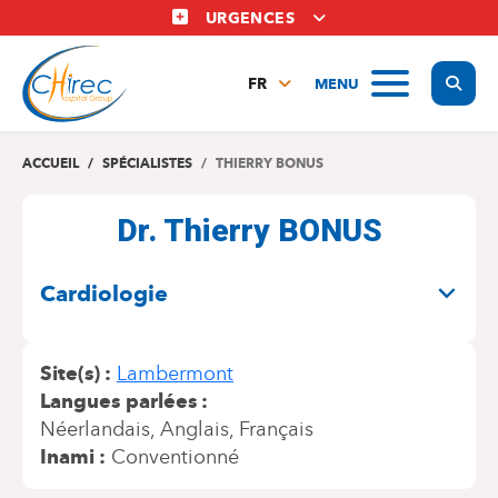
Aller
URGENCES
au
contenu
Display
MENU
principal
FR
NL
EN
ACCUEIL
SPÉCIALISTES
THIERRY BONUS
Dr. Thierry BONUS
SPÉCIALITÉS
Cardiologie
Site(s)
Lambermont
Langues parlées
Néerlandais
Anglais
Français
Inami
Conventionné