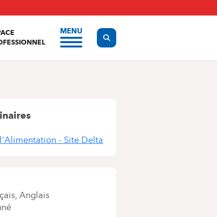
MENU
PACE
Display the search form
OFESSIONNEL
inaires
l'Alimentation - Site Delta
çais
Anglais
nné