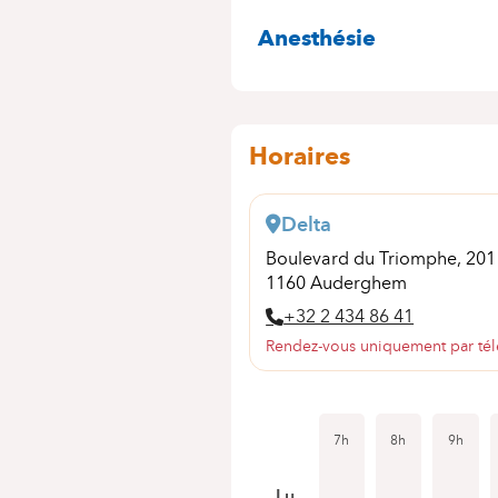
SPÉCIALITÉS
Anesthésie
Horaires
Delta
Boulevard du Triomphe, 20
1160 Auderghem
+32 2 434 86 41
Rendez-vous uniquement par té
7h
8h
9h
Lu