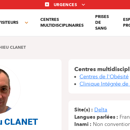
URGENCES
PRISES
CENTRES
ES
VISITEURS
DE
Toggle
MULTIDISCIPLINAIRES
PR
SANG
nu
submenu
HIEU CLANET
Centres multidiscipl
Centres de l'Obésité
Clinique Intégrée de 
Site(s)
Delta
Langues parlées
Fran
eu CLANET
Inami
Non conventio