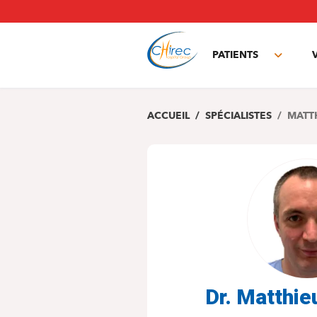
Aller
au
contenu
principal
PATIENTS
Toggle
subme
ACCUEIL
SPÉCIALISTES
MATT
Dr. Matthi