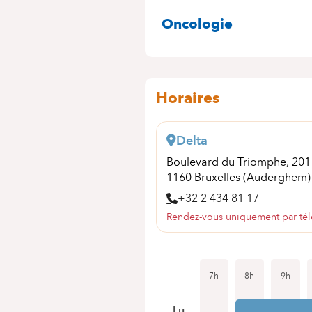
SPÉCIALITÉS
Oncologie
Horaires
Delta
Boulevard du Triomphe, 20
1160 Bruxelles (Auderghem)
+32 2 434 81 17
Rendez-vous uniquement par té
7h
8h
9h
Lu