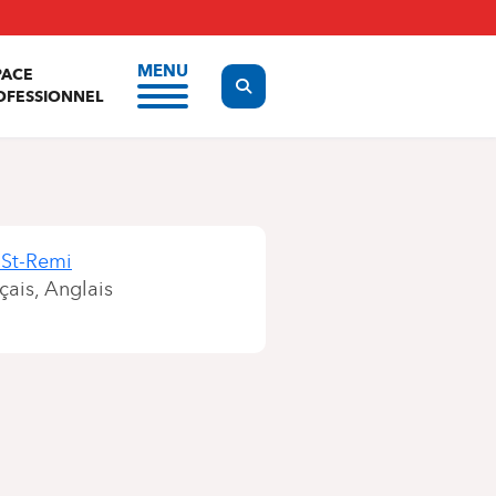
MENU
PACE
Display the search form
OFESSIONNEL
 St-Remi
çais
Anglais