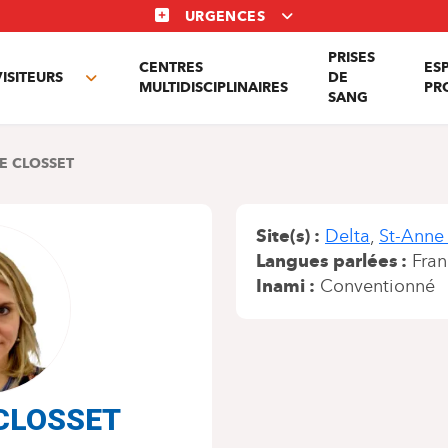
URGENCES
PRISES
CENTRES
ES
VISITEURS
DE
Toggle
MULTIDISCIPLINAIRES
PR
SANG
nu
submenu
E CLOSSET
Site(s)
Delta
St-Anne
Langues parlées
Fran
Inami
Conventionné
e CLOSSET