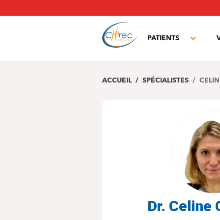
Aller
au
contenu
principal
PATIENTS
Toggle
subme
ACCUEIL
SPÉCIALISTES
CELIN
Dr. Celin