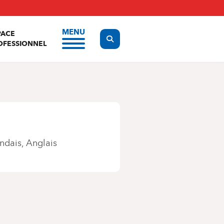
MENU
PACE
Display the search form
OFESSIONNEL
ndais
Anglais