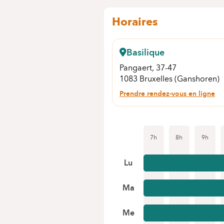
Horaires
Basilique
Pangaert, 37-47
1083 Bruxelles (Ganshoren)
Prendre rendez-vous en ligne
7h
8h
9h
Lu
Ma
Me