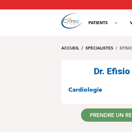
Aller
au
contenu
principal
PATIENTS
Toggle
subme
ACCUEIL
SPÉCIALISTES
EFISI
Dr. Efis
SPÉCIALITÉS
Cardiologie
PRENDRE UN R