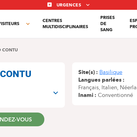
URGENCES
PRISES
CENTRES
ES
VISITEURS
DE
Toggle
MULTIDISCIPLINAIRES
PR
SANG
nu
submenu
O CONTU
io CONTU
Site(s)
Basilique
Langues parlées
Français
Italien
Néerla
Inami
Conventionné
ENDEZ-VOUS