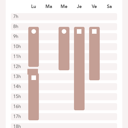
1310 La Hulpe
Lu
Ma
Me
Je
Ve
Sa
+32 474 43 83 66
7h
Rendez-vous uniquement par téléphone
8h
9h
10h
11h
12h
13h
14h
15h
16h
17h
18h