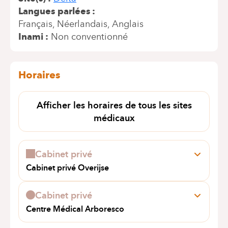
Langues parlées
Français
Néerlandais
Anglais
Inami
Non conventionné
Horaires
Afficher les horaires de tous les sites
médicaux
Cabinet privé
Cabinet privé Overijse
Rozierensesteenweg 32
3090 Overijse
Cabinet privé
+32 474 43 83 66
Centre Médical Arboresco
Rendez-vous uniquement par téléphone
Rue Général de Gaulle 3