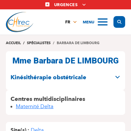
Aller
URGENCES
au
contenu
Display
MENU
principal
FR
NL
EN
ACCUEIL
SPÉCIALISTES
BARBARA DE LIMBOURG
Mme Barbara DE LIMBOURG
SPÉCIALITÉS
Kinésithérapie obstétricale
Centres multidisciplinaires
Maternité Delta
Site(s)
Delta