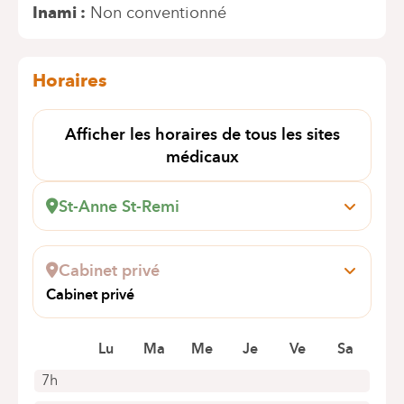
Inami
Non conventionné
Horaires
Afficher les horaires de tous les sites
médicaux
St-Anne St-Remi
Boulevard Jules Graindor, 66
1070 Anderlecht
Cabinet privé
Prendre rendez-vous en ligne
Cabinet privé
AV DE LA LIBERTE 191
1080 MOLENBEEK-SAINT-JEAN
Lu
Ma
Me
Je
Ve
Sa
7h