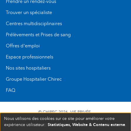
Prendre un rendez-vous
Trouver un spécialiste
Centres multidisciplinaires
Prélèvements et Prises de sang
Offres d’emploi
Espace professionnels
Nos sites hospitaliers
Groupe Hospitalier Chirec
FAQ
© CHIREC 2026
VIE PRIVÉE
Nous utilisons des cookies sur ce site pour améliorer votre
SIÈGE SOCIAL BOULEVARD DU TRIOMPHE 201 1160
Statistiques, Website & Contenu externe
expérience utilisateur.:
.
BRUXELLES N° D’ENTREPRISE : 472 937 059