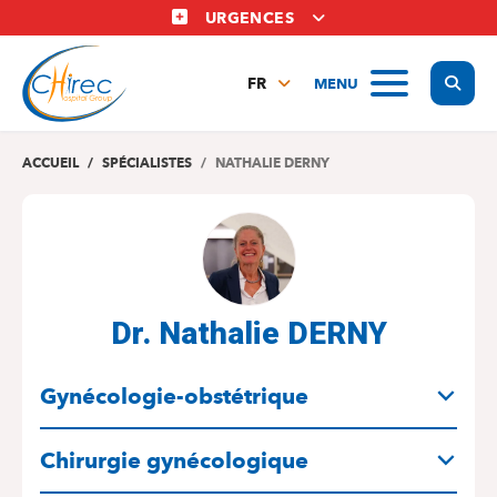
Aller
URGENCES
au
contenu
Display
MENU
principal
FR
NL
EN
ACCUEIL
SPÉCIALISTES
NATHALIE DERNY
Dr. Nathalie DERNY
SPÉCIALITÉS
Gynécologie-obstétrique
Chirurgie gynécologique