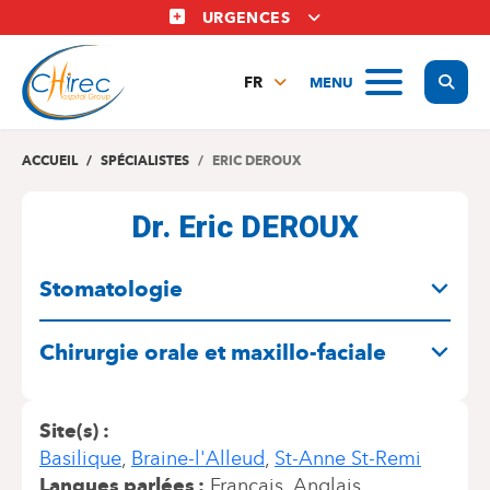
Aller
URGENCES
au
contenu
Display
MENU
principal
FR
NL
EN
ACCUEIL
SPÉCIALISTES
ERIC DEROUX
Dr. Eric DEROUX
SPÉCIALITÉS
Stomatologie
Chirurgie orale et maxillo-faciale
Site(s)
Basilique
Braine-l'Alleud
St-Anne St-Remi
Langues parlées
Français
Anglais