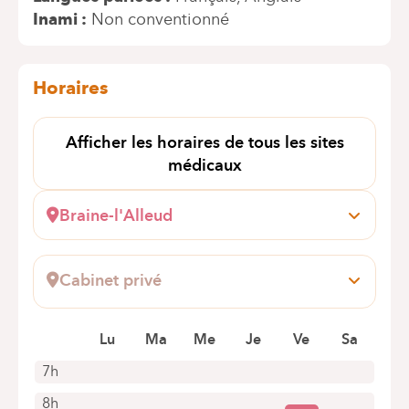
Inami
Non conventionné
Horaires
Afficher les horaires de tous les sites
médicaux
Braine-l'Alleud
Wayez, 35
1420 Braine l'Alleud
Cabinet privé
+32 2 434 92 39
AV DE BASINGSTOKE 35
Rendez-vous uniquement par téléphone
1420 BRAINE-L'ALLEUD
Lu
Ma
Me
Je
Ve
Sa
7h
8h