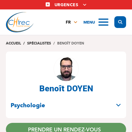
Aller
URGENCES
au
contenu
Display
MENU
principal
FR
NL
EN
ACCUEIL
SPÉCIALISTES
BENOÎT DOYEN
Benoît DOYEN
SPÉCIALITÉS
Psychologie
PRENDRE UN RENDEZ-VOUS