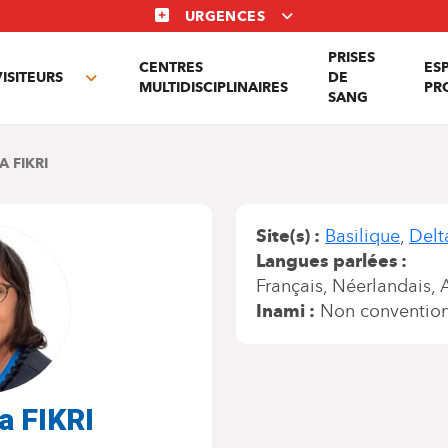
URGENCES
PRISES
CENTRES
ES
VISITEURS
DE
Toggle
MULTIDISCIPLINAIRES
PR
SANG
nu
submenu
A FIKRI
Site(s)
Basilique
Delt
Langues parlées
Français
Néerlandais
Inami
Non conventio
a FIKRI