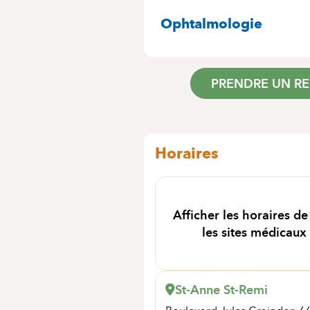
SPÉCIALITÉS
Ophtalmologie
PRENDRE UN R
Horaires
Afficher les horaires de
les sites médicaux
St-Anne St-Remi