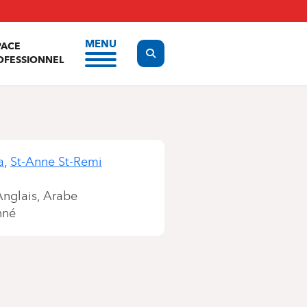
MENU
PACE
Display the search form
OFESSIONNEL
a
St-Anne St-Remi
Anglais
Arabe
nné