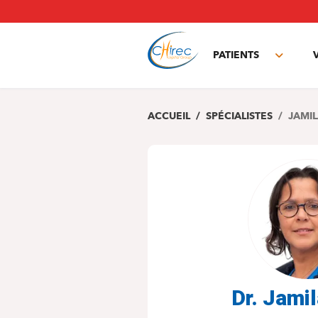
Aller
au
contenu
principal
PATIENTS
Toggle
subme
ACCUEIL
SPÉCIALISTES
JAMIL
Dr. Jamil