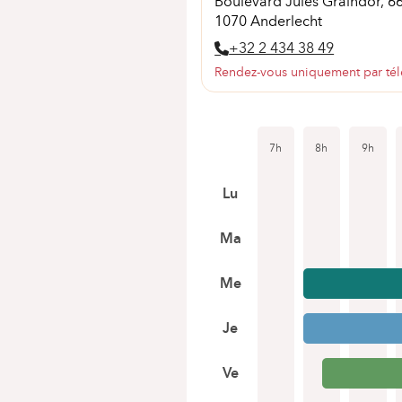
Boulevard Jules Graindor, 6
1070 Anderlecht
+32 2 434 38 49
Rendez-vous uniquement par té
7h
8h
9h
Lu
Ma
Me
Je
Ve