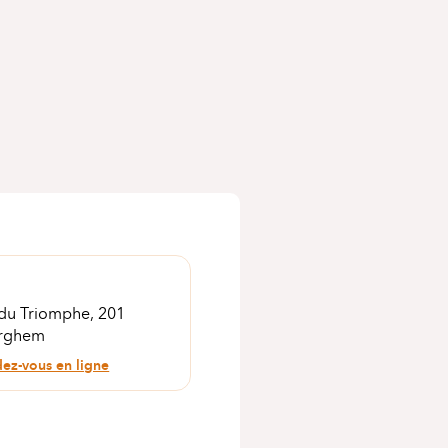
du Triomphe, 201
rghem
dez-vous en ligne