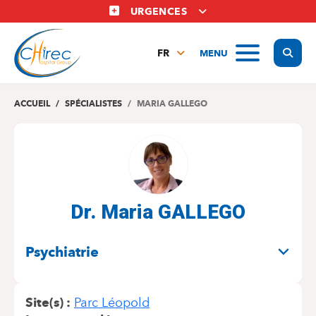
Aller
URGENCES
au
contenu
Display
MENU
principal
FR
NL
EN
ACCUEIL
SPÉCIALISTES
MARIA GALLEGO
Dr. Maria GALLEGO
SPÉCIALITÉS
Psychiatrie
Site(s)
Parc Léopold