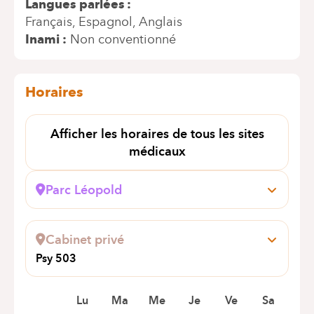
Langues parlées
Français
Espagnol
Anglais
Inami
Non conventionné
Horaires
Afficher les horaires de tous les sites
médicaux
Parc Léopold
Rue du Trône, 100
1050 Bruxelles (Ixelles)
Cabinet privé
+32 2 434 81 03
Psy 503
Rendez-vous uniquement par téléphone
Avenue Louise 503
1050 Ixelles
Lu
Ma
Me
Je
Ve
Sa