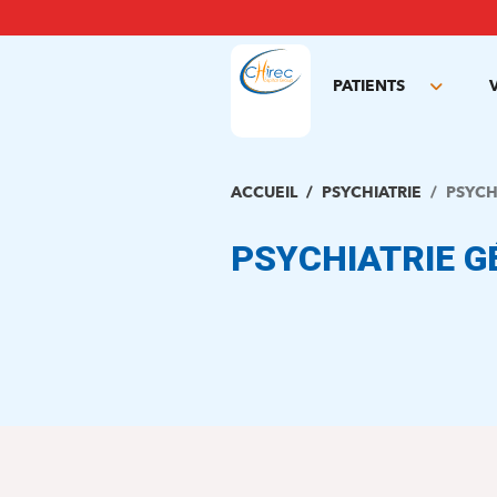
Aller
au
contenu
principal
PATIENTS
Toggle
subme
ACCUEIL
PSYCHIATRIE
PSYCH
PSYCHIATRIE 