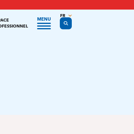
FR
MENU
PACE
Display the search form
NL
OFESSIONNEL
EN