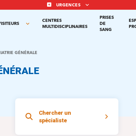
URGENCES
PRISES
CENTRES
ES
VISITEURS
DE
Toggle
MULTIDISCIPLINAIRES
PR
SANG
nu
submenu
IATRIE GÉNÉRALE
GÉNÉRALE
Chercher un
spécialiste