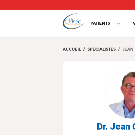
Aller
au
contenu
principal
PATIENTS
Toggle
subme
ACCUEIL
SPÉCIALISTES
JEAN
Dr. Jean