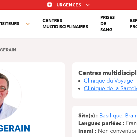
URGENCES
PRISES
CENTRES
ES
VISITEURS
DE
Toggle
MULTIDISCIPLINAIRES
PR
SANG
nu
submenu
 GERAIN
Centres multidiscipl
Clinique du Voyage
Clinique de la Sarco
Site(s)
Basilique
Brai
Langues parlées
Fran
 GERAIN
Inami
Non conventio