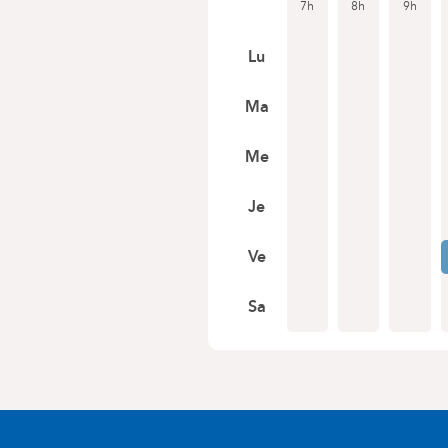
7h
8h
9h
Lu
Ma
Me
Je
Ve
Sa