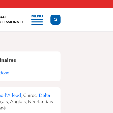
MENU
PACE
Display the search form
OFESSIONNEL
inaires
ïdose
ne-l'Alleud
Chirec
Delta
çais
Anglais
Néerlandais
nné