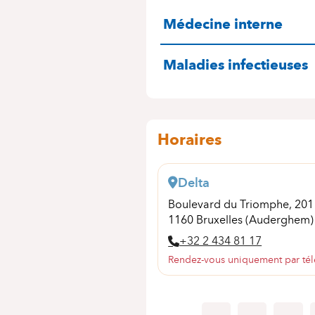
SPÉCIALITÉS
Médecine interne
Maladies infectieuses
Horaires
Delta
Boulevard du Triomphe, 20
1160 Bruxelles (Auderghem)
+32 2 434 81 17
Rendez-vous uniquement par té