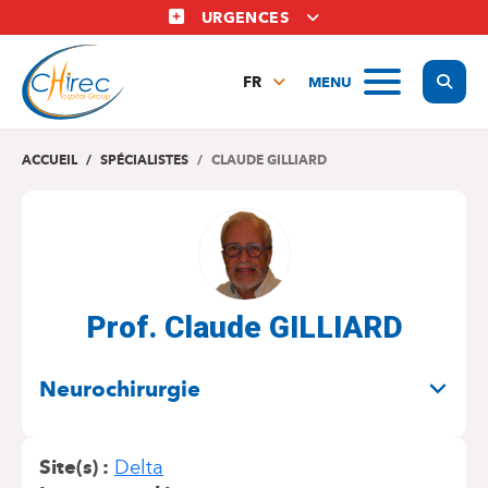
Aller
URGENCES
au
contenu
Display
MENU
principal
FR
NL
EN
ACCUEIL
SPÉCIALISTES
CLAUDE GILLIARD
Prof. Claude GILLIARD
SPÉCIALITÉS
Neurochirurgie
Site(s)
Delta