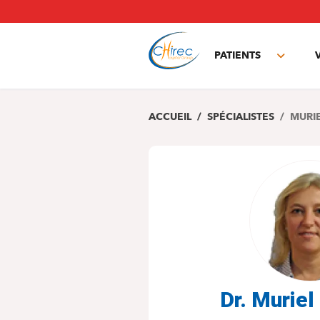
Aller
au
contenu
principal
PATIENTS
Toggle
subme
ACCUEIL
SPÉCIALISTES
MURI
Dr. Murie