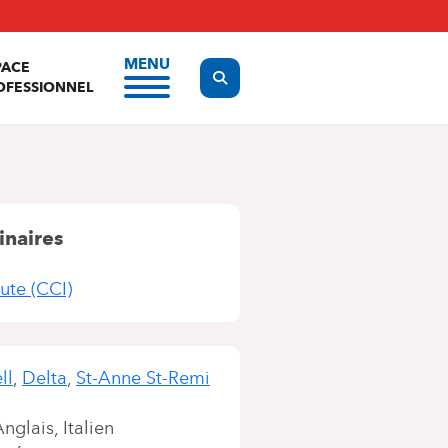
MENU
PACE
Display the search form
OFESSIONNEL
inaires
ute (CCI)
ll
Delta
St-Anne St-Remi
Anglais
Italien