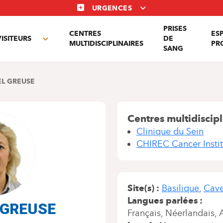
URGENCES
PRISES
CENTRES
ES
VISITEURS
DE
Toggle
MULTIDISCIPLINAIRES
PR
SANG
nu
submenu
EL GREUSE
Centres multidiscipl
Clinique du Sein
CHIREC Cancer Instit
Site(s)
Basilique
Cave
Langues parlées
l GREUSE
Français
Néerlandais