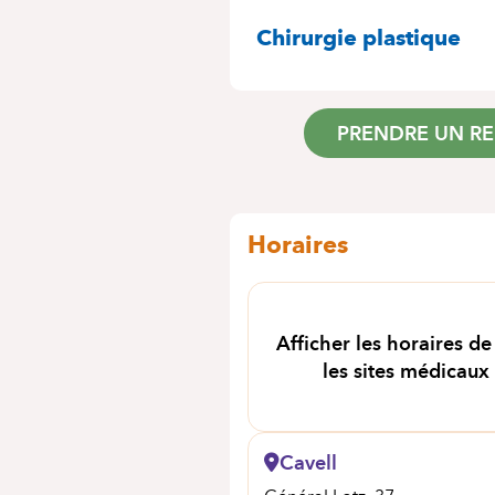
SPÉCIALITÉS
Chirurgie plastique
PRENDRE UN R
Horaires
Afficher les horaires de
les sites médicaux
Cavell