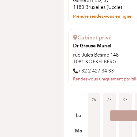
Général Lotz, 37
1180 Bruxelles (Uccle)
Prendre rendez-vous en ligne
Cabinet privé
Dr Greuse Muriel
rue Jules Besme 148
1081 KOEKELBERG
+32 2 427 34 33
Rendez-vous uniquement par té
7h
8h
9h
Lu
Ma