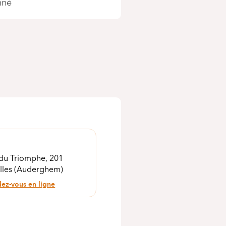
nné
du Triomphe, 201
lles (Auderghem)
dez-vous en ligne