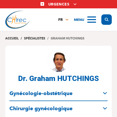
Aller
URGENCES
au
contenu
Display
MENU
principal
FR
NL
EN
ACCUEIL
SPÉCIALISTES
GRAHAM HUTCHINGS
Dr. Graham HUTCHINGS
SPÉCIALITÉS
Gynécologie-obstétrique
Chirurgie gynécologique