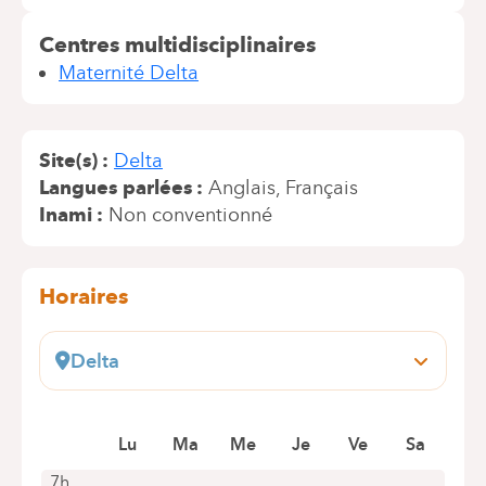
Centres multidisciplinaires
Maternité Delta
Site(s)
Delta
Langues parlées
Anglais
Français
Inami
Non conventionné
Horaires
Delta
Boulevard du Triomphe, 201
1160 Bruxelles (Auderghem)
Lu
Ma
Me
Je
Ve
Sa
+32 2 434 81 12
Rendez-vous uniquement par téléphone
7h