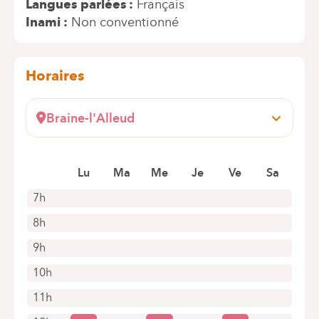
Langues parlées
Français
Inami
Non conventionné
Horaires
Braine-l'Alleud
Wayez, 35
1420 Braine-l'Alleud
Lu
Ma
Me
Je
Ve
Sa
+32 2 434 92 27
Rendez-vous uniquement par téléphone
7h
8h
9h
10h
11h