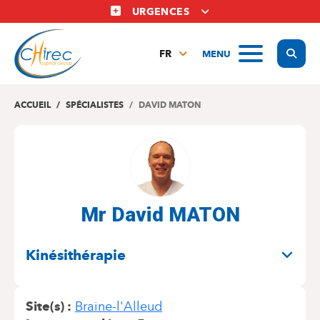
Aller
URGENCES
au
contenu
Display
MENU
principal
FR
NL
EN
ACCUEIL
SPÉCIALISTES
DAVID MATON
Mr David MATON
SPÉCIALITÉS
Kinésithérapie
Site(s)
Braine-l'Alleud