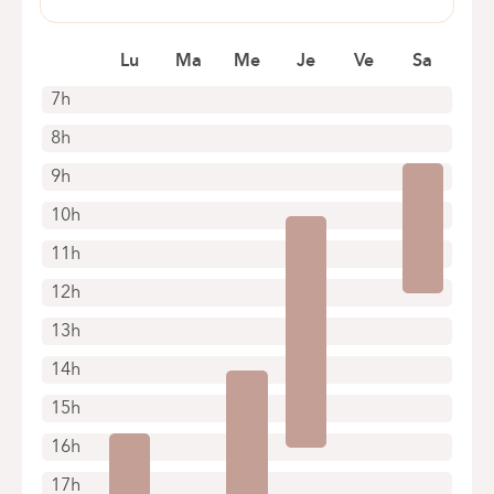
AV. FR. ROOSEVELT 135
1050 IXELLES
Lu
Ma
Me
Je
Ve
Sa
+32 2 661 31 20
7h
Rendez-vous uniquement par téléphone
8h
9h
10h
11h
12h
13h
14h
15h
16h
17h