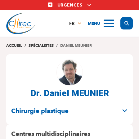
Aller
URGENCES
au
contenu
Display
MENU
principal
FR
NL
EN
ACCUEIL
SPÉCIALISTES
DANIEL MEUNIER
Dr. Daniel MEUNIER
SPÉCIALITÉS
Chirurgie plastique
Centres multidisciplinaires