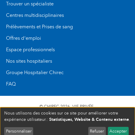
Trouver un spécialiste
Centres multidisciplinaires
Prélèvements et Prises de sang
Offres d’emploi
Espace professionnels
Nos sites hospitaliers
Groupe Hospitalier Chirec
FAQ
© CHIREC 2026
VIE PRIVÉE
Nous utilisons des cookies sur ce site pour améliorer votre
SIÈGE SOCIAL BOULEVARD DU TRIOMPHE 201 1160
Statistiques, Website & Contenu externe
expérience utilisateur.:
.
BRUXELLES N° D’ENTREPRISE : 472 937 059
Personnaliser
Refuser
Accepter