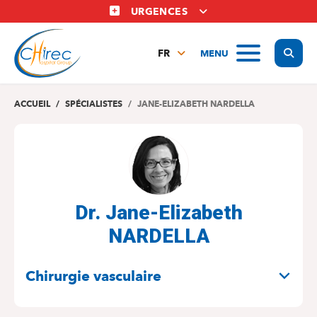
Aller
URGENCES
au
contenu
Display
MENU
principal
FR
NL
EN
ACCUEIL
SPÉCIALISTES
JANE-ELIZABETH NARDELLA
Dr. Jane-Elizabeth
NARDELLA
SPÉCIALITÉS
Chirurgie vasculaire