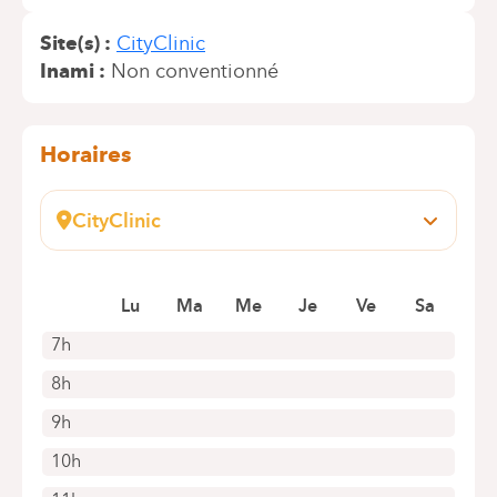
Site(s)
CityClinic
Inami
Non conventionné
Horaires
CityClinic
Avenue Louise, 235 B
1050 Bruxelles
Lu
Ma
Me
Je
Ve
Sa
+32 2 434 20 00
Rendez-vous uniquement par téléphone
7h
8h
9h
10h