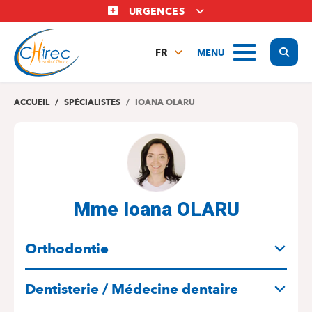
Aller
URGENCES
au
contenu
Display
MENU
principal
FR
NL
EN
ACCUEIL
SPÉCIALISTES
IOANA OLARU
Mme Ioana OLARU
SPÉCIALITÉS
Orthodontie
Dentisterie / Médecine dentaire