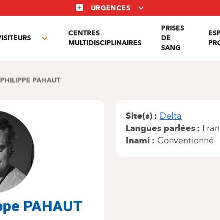
URGENCES
PRISES
CENTRES
ES
VISITEURS
DE
Toggle
MULTIDISCIPLINAIRES
PR
SANG
nu
submenu
PHILIPPE PAHAUT
Site(s)
Delta
Langues parlées
Fran
Inami
Conventionné
lippe PAHAUT