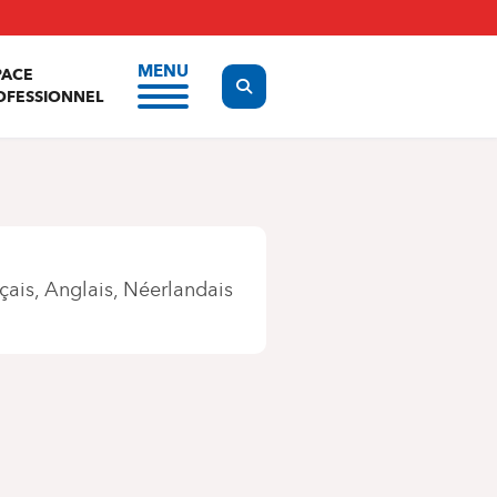
MENU
PACE
Display the search form
OFESSIONNEL
çais
Anglais
Néerlandais