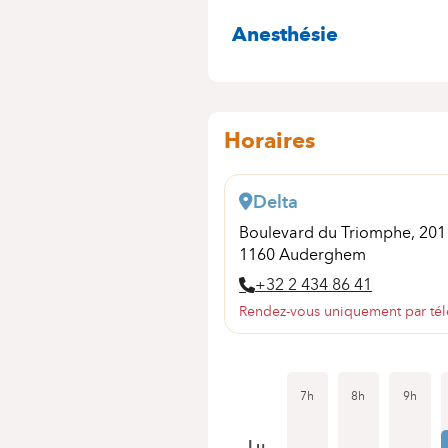
SPÉCIALITÉS
Anesthésie
Horaires
Delta
Boulevard du Triomphe, 20
1160 Auderghem
+32 2 434 86 41
Rendez-vous uniquement par té
7h
8h
9h
Lu