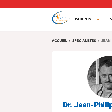
Aller
au
contenu
principal
PATIENTS
Toggle
subme
ACCUEIL
SPÉCIALISTES
JEAN-
Dr. Jean-Phi