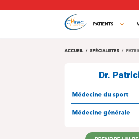
Aller
au
contenu
principal
PATIENTS
Toggle
subme
ACCUEIL
SPÉCIALISTES
PATRI
Dr. Patri
SPÉCIALITÉS
Médecine du sport
Médecine générale