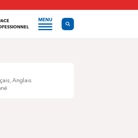
MENU
PACE
Display the search form
OFESSIONNEL
çais
Anglais
nné