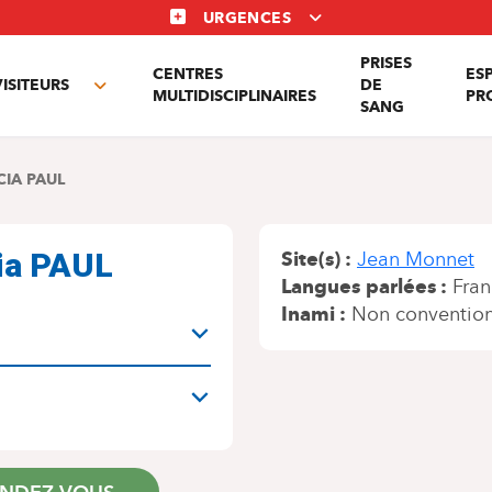
URGENCES
PRISES
CENTRES
ES
VISITEURS
DE
Toggle
MULTIDISCIPLINAIRES
PR
SANG
nu
submenu
CIA PAUL
cia PAUL
Site(s)
Jean Monnet
Langues parlées
Fran
Inami
Non conventio