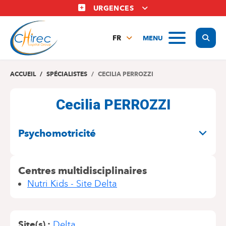
Aller
URGENCES
au
contenu
Display
MENU
principal
FR
NL
EN
ACCUEIL
SPÉCIALISTES
CECILIA PERROZZI
Cecilia PERROZZI
SPÉCIALITÉS
Psychomotricité
Centres multidisciplinaires
Nutri Kids - Site Delta
Site(s)
Delta