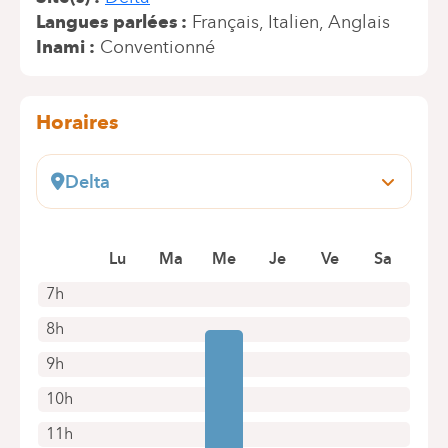
Langues parlées
Français
Italien
Anglais
Inami
Conventionné
Horaires
Delta
Boulevard du Triomphe, 201
1160 Bruxelles (Auderghem)
Lu
Ma
Me
Je
Ve
Sa
+32 2 434 81 07
Rendez-vous uniquement par téléphone
7h
8h
9h
10h
11h