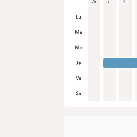
7h
8h
9h
Lu
Ma
Me
Je
Ve
Sa