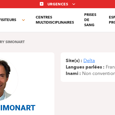
URGENCES
PRISES
CENTRES
ES
VISITEURS
DE
Toggle
MULTIDISCIPLINAIRES
PR
SANG
nu
submenu
RRY SIMONART
Site(s)
Delta
Langues parlées
Fran
Inami
Non conventio
y SIMONART