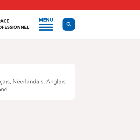
MENU
PACE
Display the search form
OFESSIONNEL
çais
Néerlandais
Anglais
nné