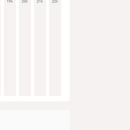
19h
20h
21h
22h