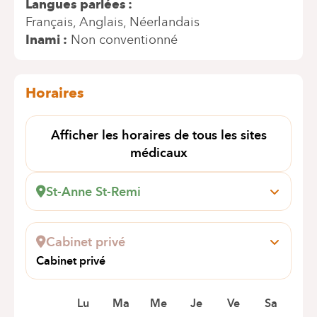
Langues parlées
Français
Anglais
Néerlandais
Inami
Non conventionné
Horaires
Afficher les horaires de tous les sites
médicaux
St-Anne St-Remi
Boulevard Jules Graindor, 66
1070 Anderlecht
Cabinet privé
+32 2 434 31 11
Cabinet privé
Rendez-vous uniquement par téléphone
Chaussée d'Alsemberg 617
1420 Braine l'Alleud
Lu
Ma
Me
Je
Ve
Sa