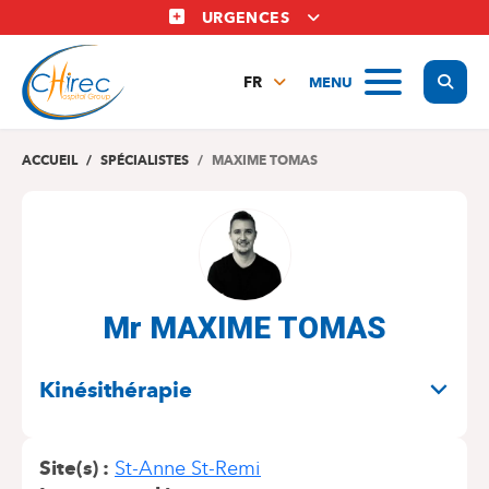
Aller
URGENCES
au
contenu
Display
MENU
principal
FR
NL
EN
ACCUEIL
SPÉCIALISTES
MAXIME TOMAS
Mr MAXIME TOMAS
SPÉCIALITÉS
Kinésithérapie
Site(s)
St-Anne St-Remi