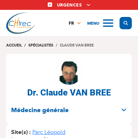
Aller
URGENCES
au
contenu
Display
MENU
principal
FR
NL
EN
ACCUEIL
SPÉCIALISTES
CLAUDE VAN BREE
Dr. Claude VAN BREE
SPÉCIALITÉS
Médecine générale
Site(s)
Parc Léopold