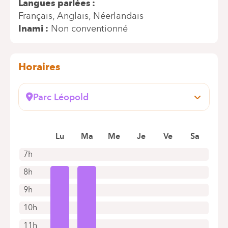
Langues parlées
Français
Anglais
Néerlandais
Inami
Non conventionné
Horaires
Parc Léopold
Rue du Trône, 100
1050 Bruxelles (Ixelles)
Lu
Ma
Me
Je
Ve
Sa
+32 2 434 81 03
Rendez-vous uniquement par téléphone
7h
8h
9h
10h
11h