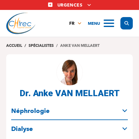
Aller
URGENCES
au
contenu
Display
MENU
principal
FR
NL
EN
ACCUEIL
SPÉCIALISTES
ANKE VAN MELLAERT
Dr. Anke VAN MELLAERT
SPÉCIALITÉS
Néphrologie
Dialyse