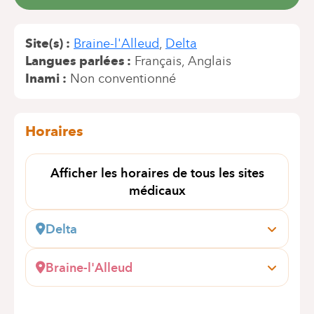
Site(s)
Braine-l'Alleud
Delta
Langues parlées
Français
Anglais
Inami
Non conventionné
Horaires
Afficher les horaires de tous les sites
médicaux
Delta
Boulevard du Triomphe, 201
1160 Bruxelles (Auderghem)
Braine-l'Alleud
Prendre rendez-vous en ligne
Wayez, 35
1420 Braine l'Alleud