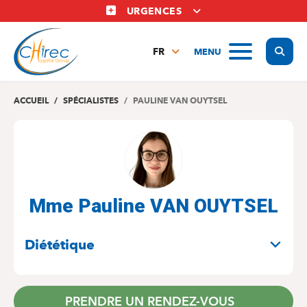
Aller
URGENCES
au
contenu
Display
MENU
principal
FR
NL
EN
ACCUEIL
SPÉCIALISTES
PAULINE VAN OUYTSEL
Mme Pauline VAN OUYTSEL
SPÉCIALITÉS
Diététique
PRENDRE UN RENDEZ-VOUS