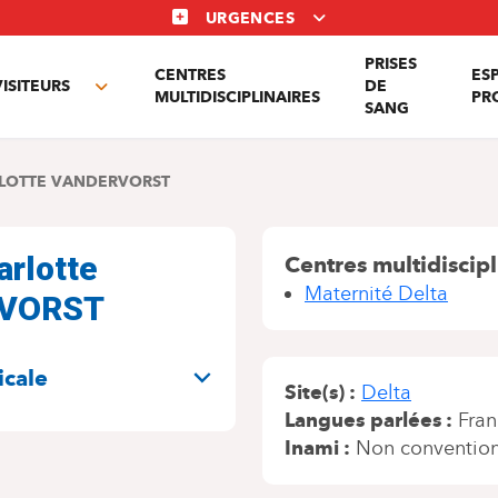
URGENCES
PRISES
CENTRES
ES
VISITEURS
DE
Toggle
MULTIDISCIPLINAIRES
PR
SANG
nu
submenu
LOTTE VANDERVORST
rlotte
Centres multidiscipl
Maternité Delta
VORST
icale
Site(s)
Delta
Langues parlées
Fran
Inami
Non conventio