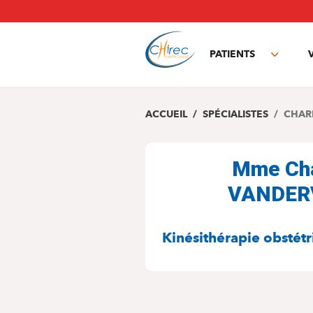
Aller
au
contenu
principal
PATIENTS
Toggle
subme
ACCUEIL
SPÉCIALISTES
CHAR
Mme Cha
VANDER
SPÉCIALITÉS
Kinésithérapie obstétr