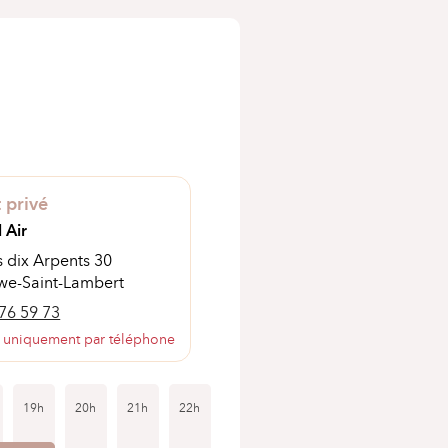
 privé
 Air
 dix Arpents 30
we-Saint-Lambert
76 59 73
 uniquement par téléphone
19h
20h
21h
22h