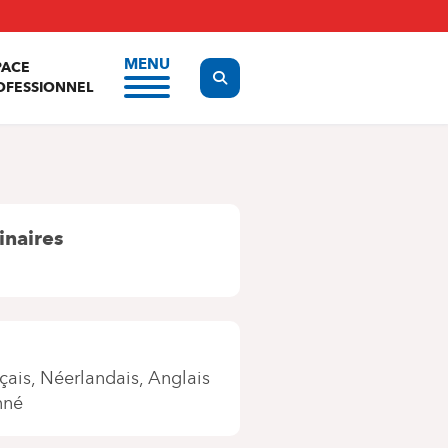
MENU
PACE
Display the search form
OFESSIONNEL
inaires
çais
Néerlandais
Anglais
nné