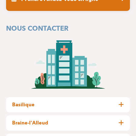
NOUS CONTACTER
Basilique
Rue Pangaert, 37-47
1083 Bruxelles (Ganshoren)
Braine-l'Alleud
Rue Wayez, 35