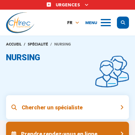
Aller
URGENCES
au
contenu
Display
MENU
principal
FR
NL
EN
ACCUEIL
SPÉCIALITÉ
NURSING
NURSING
Chercher un spécialiste
Prendre rendez-vous en ligne