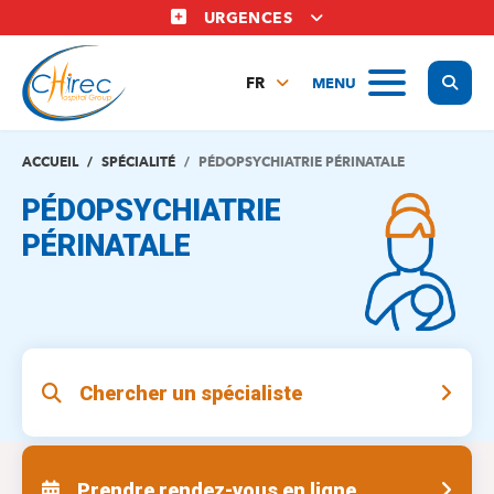
Aller
URGENCES
au
contenu
Display
MENU
principal
FR
NL
EN
ACCUEIL
SPÉCIALITÉ
PÉDOPSYCHIATRIE PÉRINATALE
PÉDOPSYCHIATRIE
PÉRINATALE
Chercher un spécialiste
Prendre rendez-vous en ligne