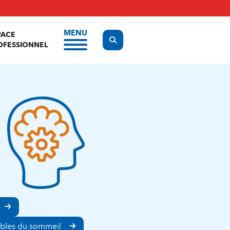
MENU
PACE
Display the search form
OFESSIONNEL
bles du sommeil