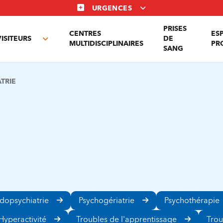
URGENCES
PRISES
CENTRES
ES
VISITEURS
DE
Toggle
MULTIDISCIPLINAIRES
PR
SANG
nu
submenu
TRIE
dopsychiatrie
Psychogériatrie
Psychothérapie
Hyperactivité
Troubles de l'apprentissage
Trou