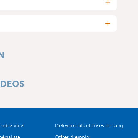
N
IDEOS
rendez-vous
Prélèvements et Prises de sang
pécialiste
Offres d’emploi