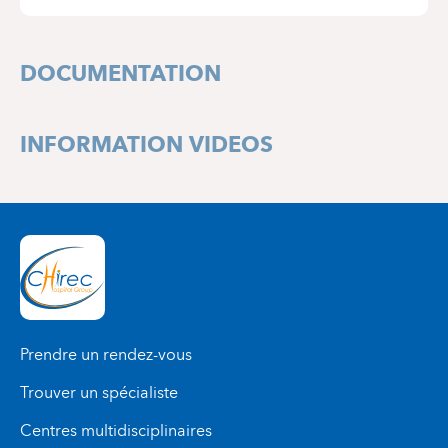
Jules Graindor, 66
ETAGE 1
1070 Anderlecht
+32 2 434 81 03
DOCUMENTATION
ROUTE 130
+32 2 434 35 40
INFORMATION VIDEOS
Prendre un rendez-vous
Trouver un spécialiste
Centres multidisciplinaires