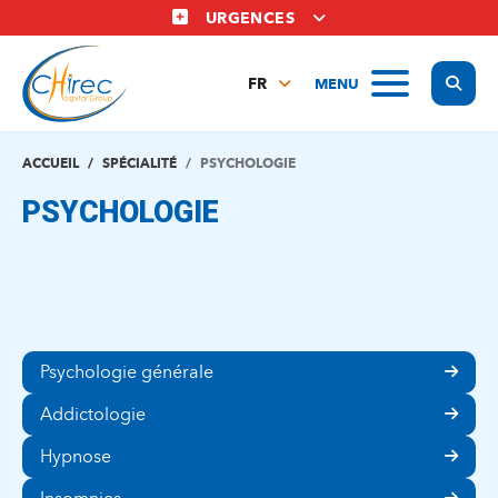
Aller
URGENCES
au
contenu
Display
MENU
principal
FR
NL
EN
ACCUEIL
SPÉCIALITÉ
PSYCHOLOGIE
PSYCHOLOGIE
Psychologie générale
Addictologie
Hypnose