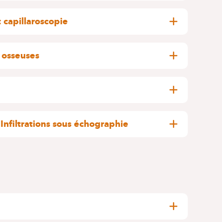
ologie pédiatrique des maladies inflammatoires
à une prise en charge multidisciplinaire
capillaroscopie
ements et de prévenir les complications à long
e Raynaud, avec réalisation de capillaroscopies
irculation. Cet examen permet d’orienter le
 osseuses
vi adapté.
tement de l’ostéoporose et des autres maladies
vice propose un suivi personnalisé visant à
t à améliorer la qualité de vie.
s troubles liés à l’hyperlaxité articulaire,
stabilité ou de limitations fonctionnelles, avec
 Infiltrations sous échographie
e patient.
iculaires à visée diagnostique et thérapeutique.
e échographique permettent un geste précis,