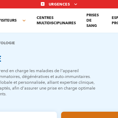
URGENCES
PRISES
CENTRES
ES
VISITEURS
DE
Toggle
MULTIDISCIPLINAIRES
PR
SANG
nu
submenu
OLOGIE
E
end en charge les maladies de l’appareil
lammatoires, dégénératives et auto-immunitaires.
ale et personnalisée, alliant expertise clinique,
aptés, afin d’assurer une prise en charge optimale
nts.