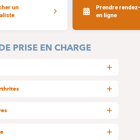
cher un
Prendre rendez
aliste
en ligne
DE PRISE EN CHARGE
rticulaires, musculaires et rachidiennes, aiguës
e le diagnostic, le traitement et le suivi des
rthrites
ourantes chez l’adulte.
es inflammatoires chroniques telles que la
 spondylarthrites. Une prise en charge
res
apter les traitements et de prévenir les
ies systémiques auto-immunitaires pouvant
 muscles ou d’autres organes. Le service assure une
ue
utres spécialités si nécessaire.