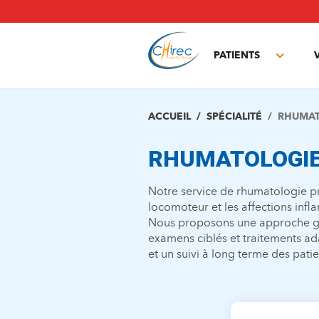
Aller
au
contenu
principal
PATIENTS
Toggle
subme
ACCUEIL
SPÉCIALITÉ
RHUMAT
RHUMATOLOGI
Notre service de rhumatologie pr
locomoteur et les affections inf
Nous proposons une approche glob
examens ciblés et traitements ad
et un suivi à long terme des patie