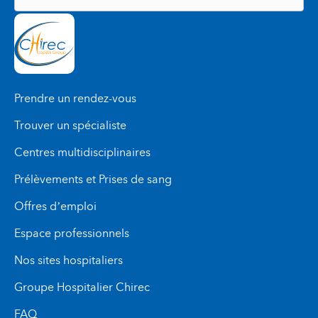
persistance anormale de douleurs abdominales,
de sang rouge ou de selles noires, de fièvre ou
de frissons, imposent de prévenir votre gastro-
entérologue, ou votre médecin traitant ou
l’établissement où a été pratiquée la
coloscopie. Les recommandations données par
Prendre un rendez-vous
l’anesthésiste doivent être respectées.
Trouver un spécialiste
En cas d’impossibilité de prendre contact avec
eux, il est très important de prendre très
Centres multidisciplinaires
rapidement contact avec un médecin.
Prélèvements et Prises de sang
Offres d’emploi
Espace professionnels
Nos sites hospitaliers
Groupe Hospitalier Chirec
FAQ