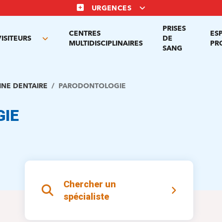
URGENCES
PRISES
CENTRES
ES
VISITEURS
DE
Toggle
MULTIDISCIPLINAIRES
PR
SANG
nu
submenu
INE DENTAIRE
PARODONTOLOGIE
IE
Chercher un
spécialiste