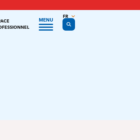
FR
MENU
PACE
Display the search form
NL
OFESSIONNEL
EN