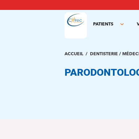
Aller
au
contenu
principal
PATIENTS
Toggle
subme
ACCUEIL
DENTISTERIE / MÉDEC
PARODONTOLOG