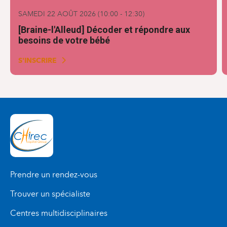
SAMEDI 22 AOÛT 2026
(
10:00
-
12:30
)
[Braine-l'Alleud] Décoder et répondre aux
besoins de votre bébé
S'INSCRIRE
Prendre un rendez-vous
Trouver un spécialiste
Centres multidisciplinaires