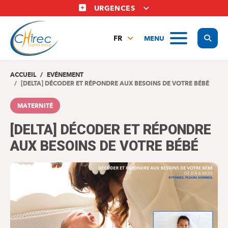
Aller
URGENCES
au
contenu
Display
MENU
principal
FR
NL
EN
ACCUEIL
EVÉNEMENT
[DELTA] DÉCODER ET RÉPONDRE AUX BESOINS DE VOTRE BÉBÉ
MATERNITÉ
[DELTA] DÉCODER ET RÉPONDRE
AUX BESOINS DE VOTRE BÉBÉ