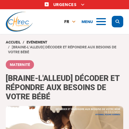
Aller
URGENCES
au
contenu
Display
MENU
principal
FR
NL
EN
ACCUEIL
EVÉNEMENT
[BRAINE-L'ALLEUD] DÉCODER ET RÉPONDRE AUX BESOINS DE
VOTRE BÉBÉ
MATERNITÉ
[BRAINE-L'ALLEUD] DÉCODER ET
RÉPONDRE AUX BESOINS DE
VOTRE BÉBÉ