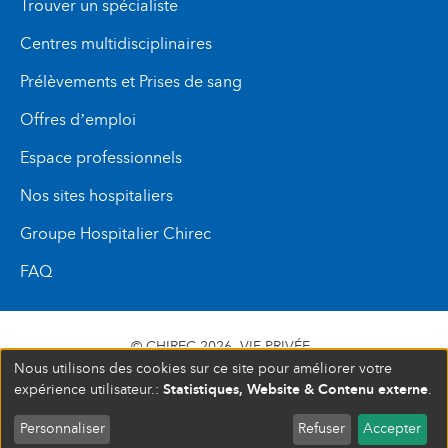
Trouver un spécialiste
Centres multidisciplinaires
Prélèvements et Prises de sang
Offres d’emploi
Espace professionnels
Nos sites hospitaliers
Groupe Hospitalier Chirec
FAQ
© CHIREC 2026
VIE PRIVÉE
Nous utilisons des cookies sur ce site pour améliorer votre
SIÈGE SOCIAL BOULEVARD DU TRIOMPHE 201 1160
Statistiques, Website & Contenu externe
expérience utilisateur.:
.
BRUXELLES N° D’ENTREPRISE : 472 937 059
COMPLET
FERMÉ
Personnaliser
Refuser
Accepter