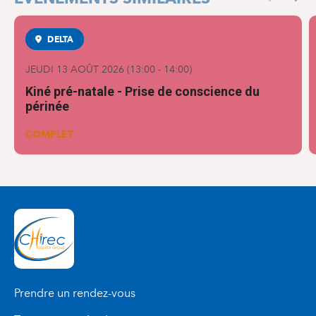
Previous
Nex
DELTA
MATERNITÉ
JEUDI 13 AOÛT 2026
(
13:00
-
14:00
)
Kiné pré-natale - Prise de conscience du
périnée
COMPLET
Prendre un rendez-vous