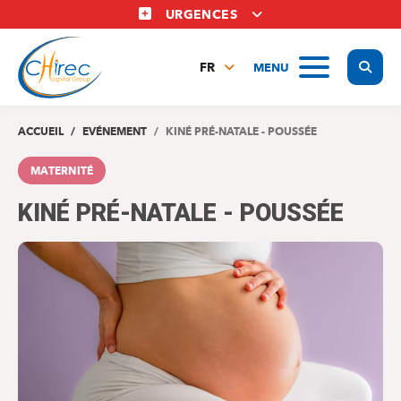
Aller
URGENCES
au
contenu
Display
MENU
principal
FR
NL
EN
ACCUEIL
EVÉNEMENT
KINÉ PRÉ-NATALE - POUSSÉE
MATERNITÉ
KINÉ PRÉ-NATALE - POUSSÉE