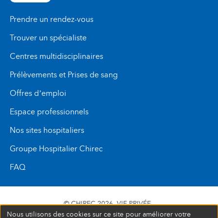
Prendre un rendez-vous
Trouver un spécialiste
Centres multidisciplinaires
Prélèvements et Prises de sang
Offres d’emploi
Espace professionnels
Nos sites hospitaliers
Groupe Hospitalier Chirec
FAQ
© CHIREC 2026
VIE PRIVÉE
Nous utilisons des cookies sur ce site pour améliorer votre
SIÈGE SOCIAL BOULEVARD DU TRIOMPHE 201 1160