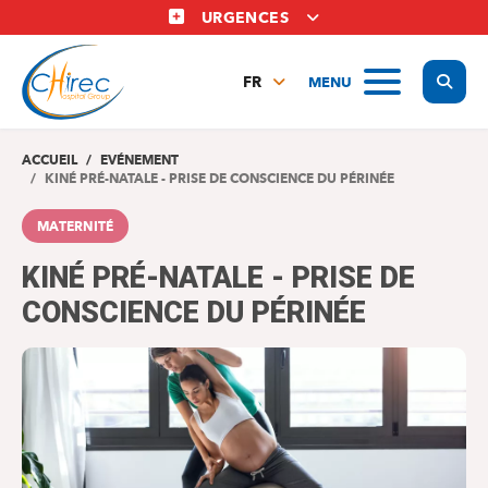
Aller
URGENCES
au
contenu
Display
MENU
principal
FR
NL
EN
ACCUEIL
EVÉNEMENT
KINÉ PRÉ-NATALE - PRISE DE CONSCIENCE DU PÉRINÉE
MATERNITÉ
KINÉ PRÉ-NATALE - PRISE DE
CONSCIENCE DU PÉRINÉE