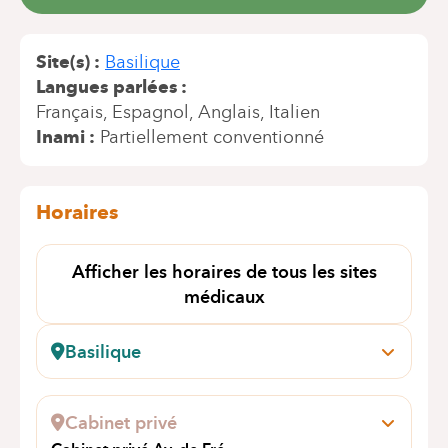
Site(s)
Basilique
Langues parlées
Français
Espagnol
Anglais
Italien
Inami
Partiellement conventionné
Horaires
Afficher les horaires de tous les sites
médicaux
Basilique
Pangaert, 37-47
1083 Ganshoren
Cabinet privé
Prendre rendez-vous en ligne