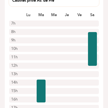
Cabinet privé Av. de Fré
Avenue De Fré 35 A
1180 Bruxelles
Lu
Ma
Me
Je
Ve
Sa
7h
8h
9h
10h
11h
12h
13h
14h
15h
16h
17h