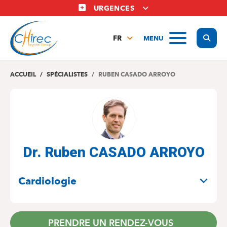
Aller
URGENCES
au
contenu
Display
MENU
principal
FR
NL
EN
ACCUEIL
SPÉCIALISTES
RUBEN CASADO ARROYO
Dr. Ruben CASADO ARROYO
SPÉCIALITÉS
Cardiologie
PRENDRE UN RENDEZ-VOUS