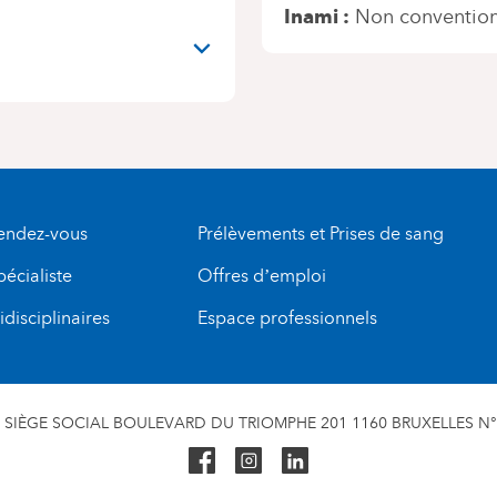
Inami
Non conventio
rendez-vous
Prélèvements et Prises de sang
pécialiste
Offres d’emploi
disciplinaires
Espace professionnels
SIÈGE SOCIAL BOULEVARD DU TRIOMPHE 201 1160 BRUXELLES N° 