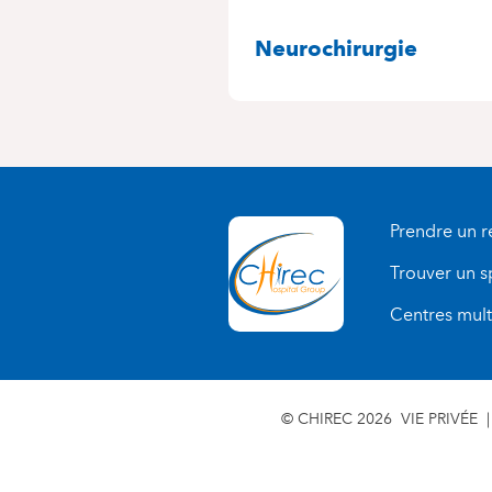
SPÉCIALITÉS
Neurochirurgie
Prendre un 
Trouver un s
Centres multi
© CHIREC 2026
VIE PRIVÉE