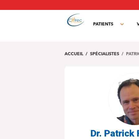
Aller
au
contenu
principal
PATIENTS
Toggle
subme
ACCUEIL
SPÉCIALISTES
PATR
Dr. Patric