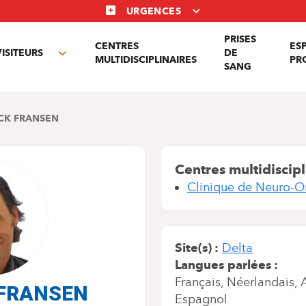
URGENCES
PRISES
CENTRES
ES
VISITEURS
DE
Toggle
MULTIDISCIPLINAIRES
PR
SANG
nu
submenu
ICK FRANSEN
Centres multidiscipl
Clinique de Neuro-O
Site(s)
Delta
Langues parlées
Français
Néerlandais
k FRANSEN
Espagnol