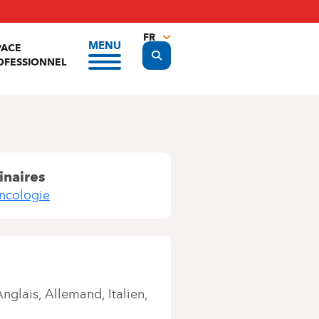
FR
MENU
PACE
Display the search form
NL
OFESSIONNEL
EN
inaires
ncologie
Anglais
Allemand
Italien